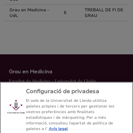
Grau en Medicina -
TREBALL DE FI DE
6
UdL
GRAU
Grau en Medicina
Facultat de Medicina - Universitat de Lleida
Configuració de privadesa
Mapa del web
Contacte
El web de la Universitat de Lleida utilitza
galetes pròpies i de tercers per gestionar les
vostres preferències amb finalitats
973 70 24 00
estadístiques i de màrqueting. Per a més
informació, consulteu l’apartat de política de
galetes a l'
Avís legal