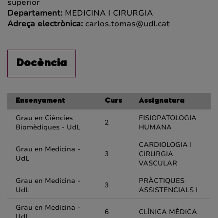
superior
Departament:
MEDICINA I CIRURGIA
Adreça electrònica:
carlos.tomas@udl.cat
Docència
Ensenyament
Curs
Assignatura
Grau en Ciències
FISIOPATOLOGIA
2
Biomèdiques - UdL
HUMANA
CARDIOLOGIA I
Grau en Medicina -
3
CIRURGIA
UdL
VASCULAR
Grau en Medicina -
PRÀCTIQUES
3
UdL
ASSISTENCIALS I
Grau en Medicina -
6
CLÍNICA MÈDICA
UdL