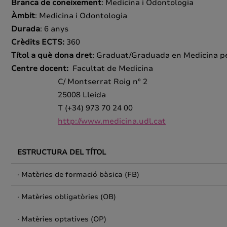
Branca de coneixement
: Medicina i Odontologia
Àmbit
: Medicina i Odontologia
Durada
: 6 anys
Crèdits ECTS:
360
Títol a què dona dret
: Graduat/Graduada en Medicina per
Centre docent:
Facultat de Medicina
C/ Montserrat Roig nº 2
25008 Lleida
T (+34) 973 70 24 00
http://www.medicina.udl.cat
ESTRUCTURA DEL TÍTOL
· Matèries de formació bàsica (FB)
· Matèries obligatòries (OB)
· Matèries optatives (OP)