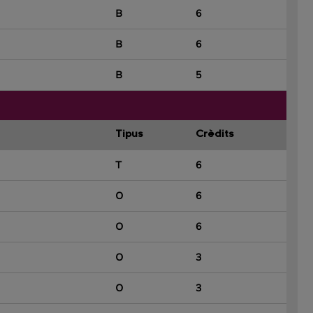
B
6
B
6
B
5
Tipus
Crèdits
T
6
O
6
O
6
O
3
O
3