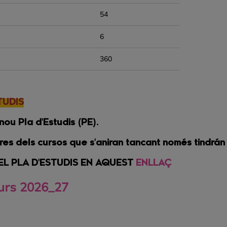
54
6
360
TUDIS
nou Pla d'Estudis (PE).
tures dels cursos que s'aniran tancant només tindrá
 DEL PLA D'ESTUDIS EN AQUEST
ENLLAÇ
curs 2026_27