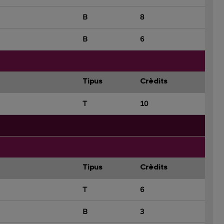
B
8
B
6
Tipus
Crèdits
T
10
Tipus
Crèdits
T
6
B
3