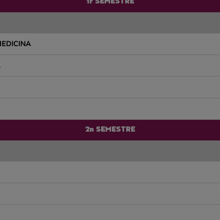
1r SEMESTRE
EDICINA
A
2n SEMESTRE