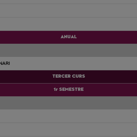
ANUAL
NARI
TERCER CURS
1r SEMESTRE