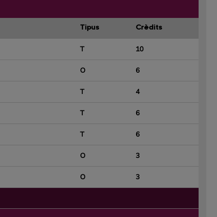
Tipus
Crèdits
T
10
O
6
T
4
T
6
T
6
O
3
O
3