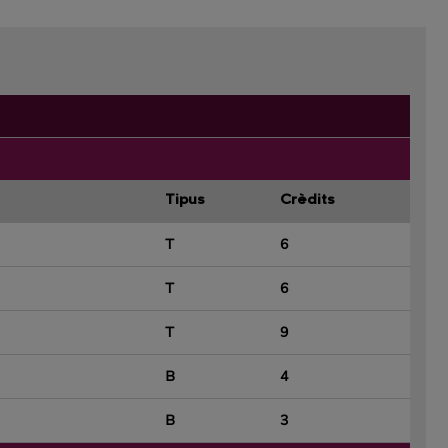
Tipus
Crèdits
T
6
T
6
T
9
B
4
B
3