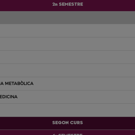
2n SEMESTRE
IA METABÒLICA
MEDICINA
SEGON CURS