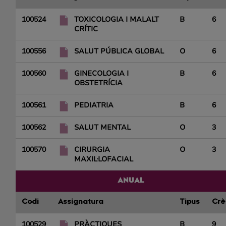
100524
TOXICOLOGIA I MALALT
B
6
CRÍTIC
100556
SALUT PÚBLICA GLOBAL
O
6
100560
GINECOLOGIA I
B
6
OBSTETRÍCIA
100561
PEDIATRIA
B
6
100562
SALUT MENTAL
O
3
100570
CIRURGIA
O
3
MAXIL·LOFACIAL
ANUAL
Codi
Assignatura
Tipus
Crè
100529
PRÀCTIQUES
B
9