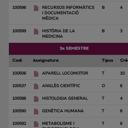
100596
RECURSOS INFORMÀTICS
B
4
I DOCUMENTACIÓ
MÈDICA
100599
HISTÒRIA DE LA
B
3
MEDICINA
2n SEMESTRE
Codi
Assignatura
Tipus
Crè
100506
APARELL LOCOMOTOR
T
10
100537
ANGLÈS CIENTÍFIC
O
6
100586
HISTOLOGIA GENERAL
T
4
100590
GENÈTICA HUMANA
T
6
100592
METABOLISME I
T
6