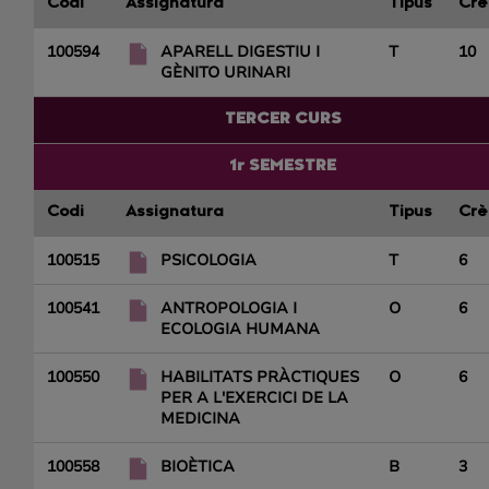
Codi
Assignatura
Tipus
Crè
100594
APARELL DIGESTIU I
T
10
GÈNITO URINARI
TERCER CURS
1r SEMESTRE
Codi
Assignatura
Tipus
Crè
100515
PSICOLOGIA
T
6
100541
ANTROPOLOGIA I
O
6
ECOLOGIA HUMANA
100550
HABILITATS PRÀCTIQUES
O
6
PER A L'EXERCICI DE LA
MEDICINA
100558
BIOÈTICA
B
3