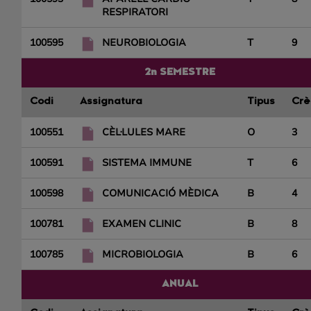
RESPIRATORI
100595
NEUROBIOLOGIA
T
9
2n SEMESTRE
Codi
Assignatura
Tipus
Crè
100551
CÈL·LULES MARE
O
3
100591
SISTEMA IMMUNE
T
6
100598
COMUNICACIÓ MÈDICA
B
4
100781
EXAMEN CLINIC
B
8
100785
MICROBIOLOGIA
B
6
ANUAL