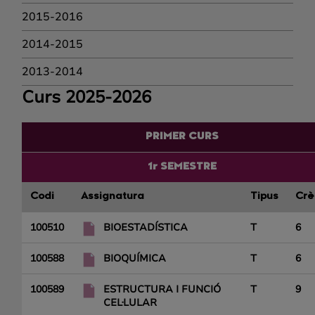
2015-2016
2014-2015
2013-2014
Curs 2025-2026
PRIMER CURS
1r SEMESTRE
Codi
Assignatura
Tipus
Crè
100510
BIOESTADÍSTICA
T
6
100588
BIOQUÍMICA
T
6
100589
ESTRUCTURA I FUNCIÓ
T
9
CEL·LULAR