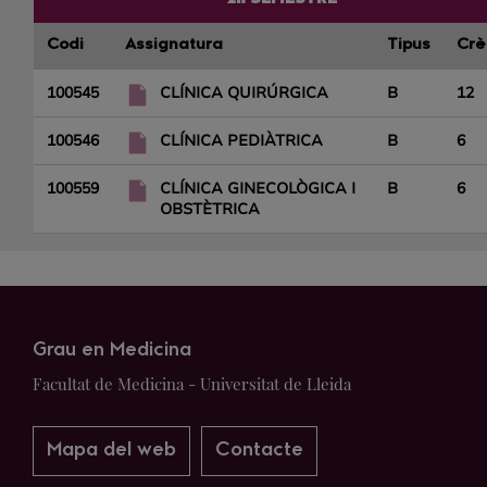
Codi
Assignatura
Tipus
Crè
100545
CLÍNICA QUIRÚRGICA
B
12
100546
CLÍNICA PEDIÀTRICA
B
6
100559
CLÍNICA GINECOLÒGICA I
B
6
OBSTÈTRICA
Grau en Medicina
Facultat de Medicina - Universitat de Lleida
Mapa del web
Contacte