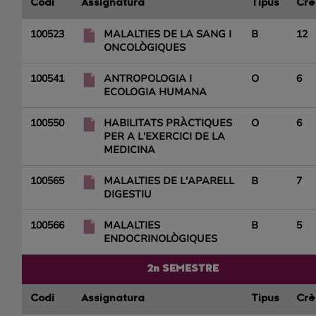
Codi
Assignatura
Tipus
Crè
100523
MALALTIES DE LA SANG I
B
12
ONCOLÒGIQUES
100541
ANTROPOLOGIA I
O
6
ECOLOGIA HUMANA
100550
HABILITATS PRÀCTIQUES
O
6
PER A L'EXERCICI DE LA
MEDICINA
100565
MALALTIES DE L'APARELL
B
7
DIGESTIU
100566
MALALTIES
B
5
ENDOCRINOLÒGIQUES
2n SEMESTRE
Codi
Assignatura
Tipus
Crè