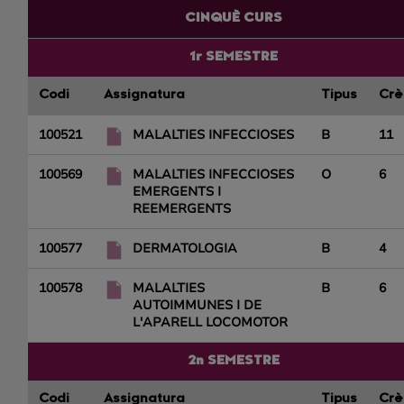
CINQUÈ CURS
1r SEMESTRE
Codi
Assignatura
Tipus
Crè
100521
MALALTIES INFECCIOSES
B
11
100569
MALALTIES INFECCIOSES
O
6
EMERGENTS I
REEMERGENTS
100577
DERMATOLOGIA
B
4
100578
MALALTIES
B
6
AUTOIMMUNES I DE
L'APARELL LOCOMOTOR
2n SEMESTRE
Codi
Assignatura
Tipus
Crè