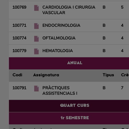
100769
CARDIOLOGIA I CIRURGIA
B
5
VASCULAR
100771
ENDOCRINOLOGIA
B
4
100774
OFTALMOLOGIA
B
4
100779
HEMATOLOGIA
B
4
ANUAL
Codi
Assignatura
Tipus
Crè
100791
PRÀCTIQUES
B
7
ASSISTENCIALS I
QUART CURS
1r SEMESTRE