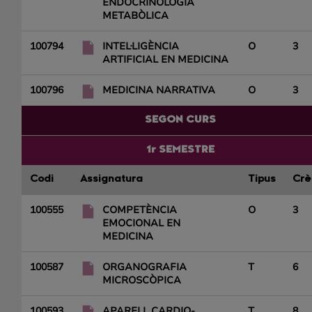
ENDOCRINOLOGIA
METABÒLICA
100794
INTEL·LIGÈNCIA
O
3
ARTIFICIAL EN MEDICINA
100796
MEDICINA NARRATIVA
O
3
SEGON CURS
1r SEMESTRE
Codi
Assignatura
Tipus
Crè
100555
COMPETÈNCIA
O
3
EMOCIONAL EN
MEDICINA
100587
ORGANOGRAFIA
T
6
MICROSCÒPICA
100593
APARELL CARDIO-
T
8