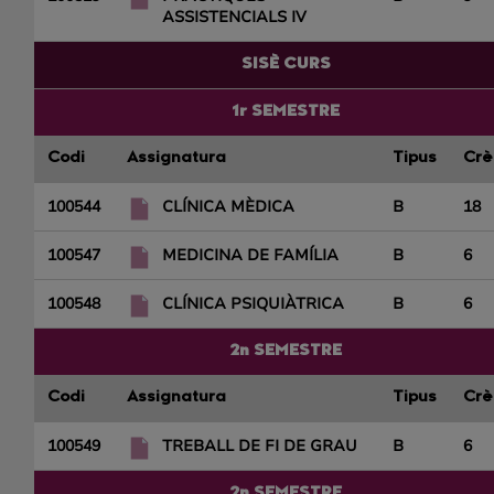
ASSISTENCIALS IV
SISÈ CURS
1r SEMESTRE
Codi
Assignatura
Tipus
Crè
100544
CLÍNICA MÈDICA
B
18
100547
MEDICINA DE FAMÍLIA
B
6
100548
CLÍNICA PSIQUIÀTRICA
B
6
2n SEMESTRE
Codi
Assignatura
Tipus
Crè
100549
TREBALL DE FI DE GRAU
B
6
2n SEMESTRE