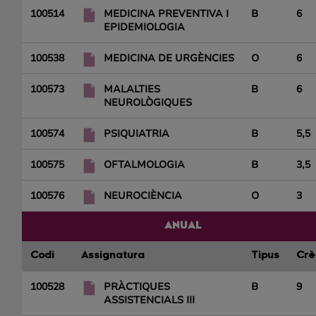
100514
MEDICINA PREVENTIVA I
B
6
EPIDEMIOLOGIA
100538
MEDICINA DE URGÈNCIES
O
6
100573
MALALTIES
B
6
NEUROLÒGIQUES
100574
PSIQUIATRIA
B
5,5
100575
OFTALMOLOGIA
B
3,5
100576
NEUROCIÈNCIA
O
3
ANUAL
Codi
Assignatura
Tipus
Crè
100528
PRÀCTIQUES
B
9
ASSISTENCIALS III