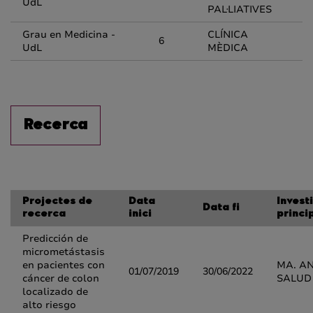
UdL
PAL·LIATIVES
Grau en Medicina -
CLÍNICA
6
UdL
MÈDICA
Recerca
Projectes de
Data
Invest
Data fi
recerca
inici
princi
Predicción de
micrometástasis
en pacientes con
MA. A
01/07/2019
30/06/2022
cáncer de colon
SALUD
localizado de
alto riesgo