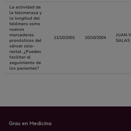
La actividad de
la telomerasa y
la longitud del
telómero como
nuevos
marcadores
JUAN 
11/10/2001
10/10/2004
pronósticos del
SALAS
cáncer colo-
rectal. ¿Pueden
facilitar el
seguimiento de
los pacientes?
Grau en Medicina