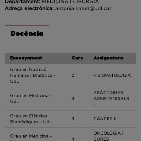
Departament:
MEDICINA I CIRURGIA
Adreça electrònica:
antonia.salud@udl.cat
Docència
Ensenyament
Curs
Assignatura
Grau en Nutrició
Humana i Dietètica -
2
FISIOPATOLOGIA
UdL
PRÀCTIQUES
Grau en Medicina -
3
ASSISTENCIALS
UdL
I
Grau en Ciències
3
CÀNCER II
Biomèdiques - UdL
ONCOLOGIA I
Grau en Medicina -
4
CURES