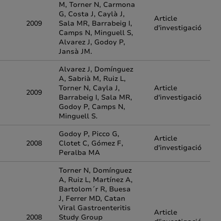
M, Torner N, Carmona
G, Costa J, Caylà J,
Article
2009
Sala MR, Barrabeig I,
d'investigació
Camps N, Minguell S,
Alvarez J, Godoy P,
Jansà JM.
Alvarez J, Domínguez
A, Sabrià M, Ruiz L,
Torner N, Cayla J,
Article
2009
Barrabeig I, Sala MR,
d'investigació
Godoy P, Camps N,
Minguell S.
Godoy P, Picco G,
Article
2008
Clotet C, Gómez F,
d'investigació
Peralba MA
Torner N, Domínguez
A, Ruiz L, Martínez A,
Bartolom´r R, Buesa
J, Ferrer MD, Catan
Viral Gastroenteritis
Article
2008
Study Group