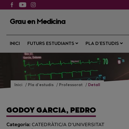
Grau en Medicina
INICI
FUTURS ESTUDIANTS
PLA D’ESTUDIS
Inici
Pla d’estudis
Professorat
Detall
GODOY GARCIA, PEDRO
Categoria:
CATEDRÀTIC/A D'UNIVERSITAT