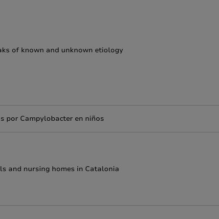
reaks of known and unknown etiology
tis por Campylobacter en niños
tals and nursing homes in Catalonia