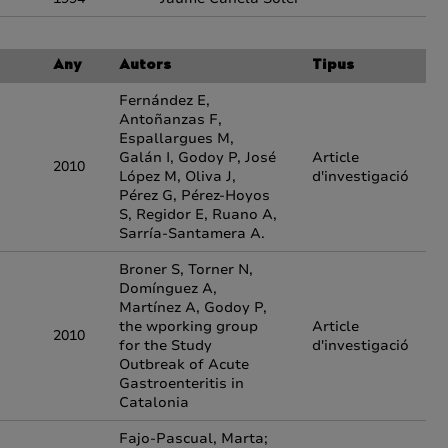
Any
Autors
Tipus
Fernández E,
Antoñanzas F,
Espallargues M,
Galán I, Godoy P, José
Article
2010
López M, Oliva J,
d'investigació
Pérez G, Pérez-Hoyos
S, Regidor E, Ruano A,
Sarría-Santamera A.
Broner S, Torner N,
Domínguez A,
Martínez A, Godoy P,
the wporking group
Article
2010
for the Study
d'investigació
Outbreak of Acute
Gastroenteritis in
Catalonia
Fajo-Pascual, Marta;