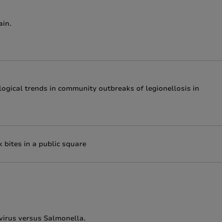
ain.
logical trends in community outbreaks of legionellosis in
 bites in a public square
ovirus versus Salmonella.