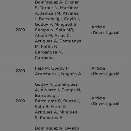
Domínguez A, Broner
S, Torner N, Martínez
A, Jamsà JM, Alvarez
J, Barrabeig I, Caylà J,
Godoy P, Minguell S,
Article
2009
Camps N, Sala MR,
d'investigació
Alsdà M, Arias C,
Artigues A, Companys
M, Follia N,
Cardeñosa N,
Carmona
Fajo M, Godoy P,
Article
2009
Aramburu J, Nogués A
d'investigació
Godoy P, Dominguez
A, Álvarez J, Camps N,
Barrabeig I,
Article
2009
Bartolomé R, Buesa J,
d'investigació
Sala R, Ferre D,
Artigues A, Minguell
S, Pumares A
Dominguez A, Oviedo