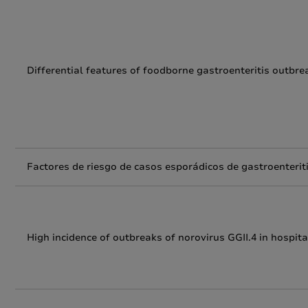
Differential features of foodborne gastroenteritis outb
Factores de riesgo de casos esporádicos de gastroenteri
High incidence of outbreaks of norovirus GGII.4 in hospi