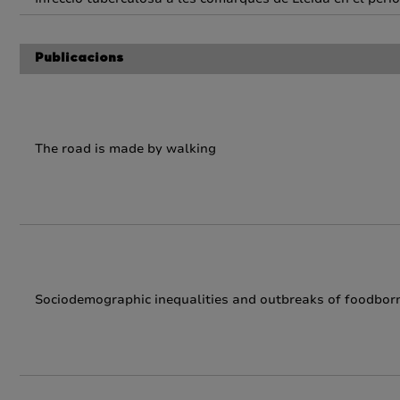
Publicacions
The road is made by walking
Sociodemographic inequalities and outbreaks of foodborn