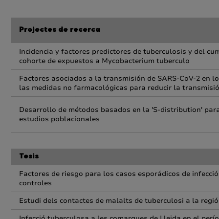
Projectes de recerca
Incidencia y factores predictores de tuberculosis y del c
cohorte de expuestos a Mycobacterium tuberculo
Factores asociados a la transmisión de SARS-CoV-2 en los
las medidas no farmacológicas para reducir la transmisió
Desarrollo de métodos basados en la 'S-distribution' para
estudios poblacionales
Tesis
Factores de riesgo para los casos esporádicos de infecci
controles
Estudi dels contactes de malalts de tuberculosi a la regió
Infecció tuberculosa a les comarques de Lleida en el perí