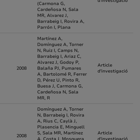
d'investigació
(Carmona G,
Cardeñosa N, Sala
MR, Alvarez J,
Barrabeig I, Rovira A,
Parrón I, Plana
Martínez A,
Domínguez A, Torner
N, Ruiz I, Camps N,
Barrabeig I, Ariaz C,
Alvarez J, Godoy P,
Article
2008
Balaña PJ, Pumares
d'investigació
A, Bartolomé R, Ferrer
D, Pérez U, Pinto R,
Buesa J, Carmona G,
Cardeñosa N, Sala
MR, R
Domínguez A, Torner
N, Barrabeig I, Rovira
A, Rius C, Caylà J,
Plasencia E, Minguell
S, Sala MR, Martínez
Article
2008
A, Costa J, Mosquera
d'investigació