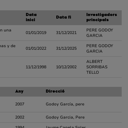
Data
Investigadors
Data fi
inici
principals
en una
PERE GODOY
01/01/2019
31/12/2021
GARCIA
nas y de
PERE GODOY
01/01/2022
31/12/2025
GARCIA
ALBERT
11/12/1998
10/12/2002
SORRIBAS
TELLO
Any
Direcció
2007
Godoy García, pere
2002
Godoy Garcia, Pere
1994
Jaume Canela Soler