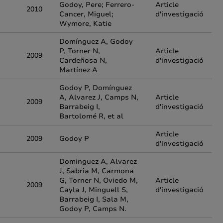
Godoy, Pere; Ferrero-
Article
2010
Cancer, Miguel;
d'investigació
Wymore, Katie
Domínguez A, Godoy
P, Torner N,
Article
2009
Cardeñosa N,
d'investigació
Martínez A
Godoy P, Domínguez
A, Alvarez J, Camps N,
Article
2009
Barrabeig I,
d'investigació
Bartolomé R, et al
Article
2009
Godoy P
d'investigació
Dominguez A, Alvarez
J, Sabria M, Carmona
G, Torner N, Oviedo M,
Article
2009
Cayla J, Minguell S,
d'investigació
Barrabeig I, Sala M,
Godoy P, Camps N.