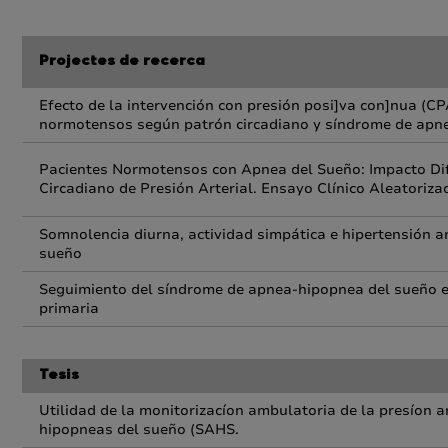
Projectes de recerca
Efecto de la intervención con presión posi]va con]nua (CP
normotensos según patrón circadiano y síndrome de apn
Pacientes Normotensos con Apnea del Sueño: Impacto Dif
Circadiano de Presión Arterial. Ensayo Clínico Aleatoriz
Somnolencia diurna, actividad simpática e hipertensión a
sueño
Seguimiento del síndrome de apnea-hipopnea del sueño en
primaria
Tesis
Utilidad de la monitorizacíon ambulatoria de la presíon 
hipopneas del sueño (SAHS.