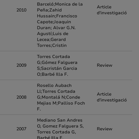
Barceló;Monica de la
Article
2010
Peña;Zahid
d'investigació
Hussain;Francisco
Capote;Joaquin
Duran; Alvar G.N.
Agustí;Luis de
Lecea;Gerard
Torres;Cristin
Torres Cortada
G;Gómez Falguera
2009
Review
S;Sacristán Garcia
O;Barbé Illa F.
Rosello Aubach
Ll;Torres Cortada
Article
2008
G;Montalá N;Conde
d'investigació
Mejias M;Palliso Foch
F.
Mediano San Andres
O, Gomez Falguera S,
2007
Review
Torres Cortada G,
Barbé Illa F.