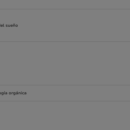
del sueño
ogía orgánica