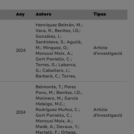
Any
Autors
Tipus
Henríquez Beltrán, M.;
Vaca, R.; Benítez, I.D.;
González, J.;
Santisteve, S.; Aguilà,
M.; Minguez, O.;
Article
2024
Moncusí Moix, A.;
d'investigació
Gort Paniello, C.;
Torres, G.; Labarca,
G.; Caballero, J.;
Barberà, C.; Torres,
Belmonte, T.; Perez
Pons, M.; Benítez, I.D.;
Molinero, M.; García
Hidalgo, M.C.;
Rodríguez Muñoz, C.;
Article
2024
Gort Paniello, C.;
d'investigació
Moncusí Moix, A.;
Madè, A.; Devaux, Y.;
Martelli, F.; Ortega,