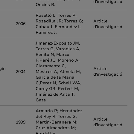
d'investigació
Oncins R.
Roselló L; Torres P;
Rozadilla JR; Torres G;
Article
2006
Cabau J; Fernandez L;
d'investigació
Ramirez J.
Jimenez-Expósito JM,
Torres G, Varadles A,
Benito N, Marco
F,Paré JC, Moreno A,
Claramente C,
gin
Article
2004
Mestres A, Almela M,
d'investigació
Garcia de la Maria
C,Perez N, Schell WA,
Corey GR, Perfect M,
Jiménez de Anta T,
Gate
Armario P; Hernández
del Rey R; Torres G;
Article
1999
Martín-Baranera M;
d'investigació
Cruz Almendros M;
Pardell H.