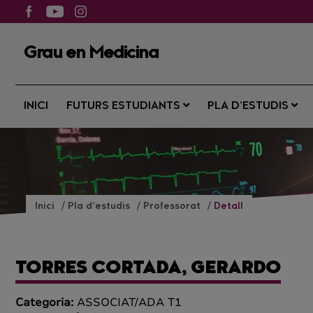
Grau en Medicina
INICI
FUTURS ESTUDIANTS
PLA D’ESTUDIS
Inici
Pla d’estudis
Professorat
Detall
TORRES CORTADA, GERARDO
Categoria:
ASSOCIAT/ADA T1