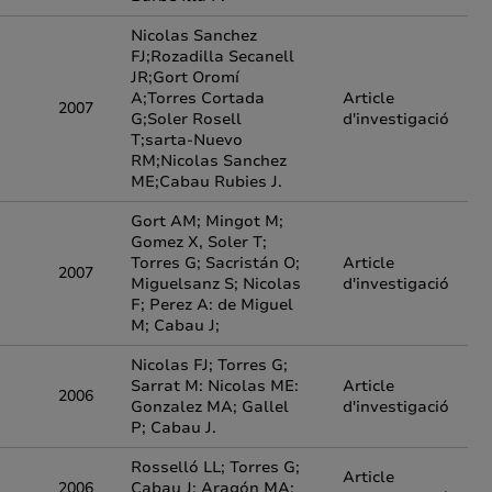
Nicolas Sanchez
FJ;Rozadilla Secanell
JR;Gort Oromí
A;Torres Cortada
Article
2007
G;Soler Rosell
d'investigació
T;sarta-Nuevo
RM;Nicolas Sanchez
ME;Cabau Rubies J.
Gort AM; Mingot M;
Gomez X, Soler T;
Torres G; Sacristán O;
Article
2007
Miguelsanz S; Nicolas
d'investigació
F; Perez A: de Miguel
M; Cabau J;
Nicolas FJ; Torres G;
Sarrat M: Nicolas ME:
Article
2006
Gonzalez MA; Gallel
d'investigació
P; Cabau J.
Rosselló LL; Torres G;
Article
2006
Cabau J; Aragón MA;