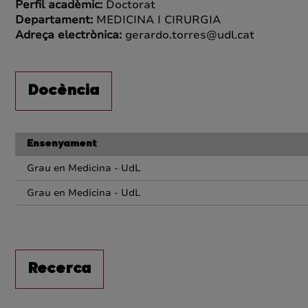
Perfil acadèmic:
Doctorat
Departament:
MEDICINA I CIRURGIA
Adreça electrònica:
gerardo.torres@udl.cat
Docència
Ensenyament
Grau en Medicina - UdL
Grau en Medicina - UdL
Recerca