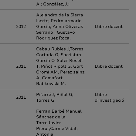
A.; González, J.;
Alejandro de la Sierra
Iserte; Pedro armario
2012
García; Anna Oliveras
Llibre docent
Serrano ; Gustavo
Rodriguez Roca.
Cabau Rubies J,Torres
Cortada G, Sacristán
García O, Soler Rosell
2011
T, Piñol Ripoll G, Gort
Llibre docent
Oromí AM, Perez sainz
A, Camafort
Babkowski M.
Pifarré J, Piñol G,
Llibre
2011
Torres G
d'investigació
Ferran Barbé;Manuel
Sánchez de la
Torre;Javier
Pierol;Carme Vidal;
Antonia