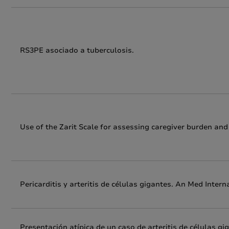
RS3PE asociado a tuberculosis.
Use of the Zarit Scale for assessing caregiver burden and
Pericarditis y arteritis de células gigantes. An Med Intern
Presentación atípica de un caso de arteritis de células gi