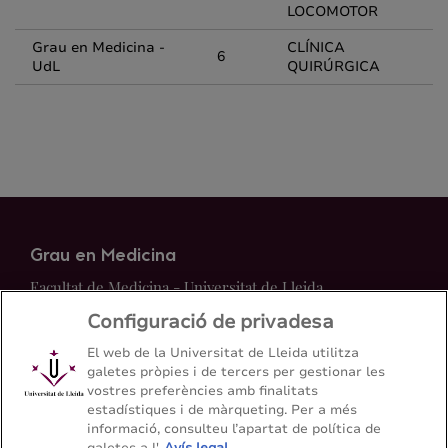
LOCOMOTOR
Grau en Medicina -
CLÍNICA
6
UdL
QUIRÚRGICA
Grau en Medicina
Facultat de Medicina - Universitat de Lleida
Configuració de privadesa
Mapa del web
Contacte
El web de la Universitat de Lleida utilitza
galetes pròpies i de tercers per gestionar les
vostres preferències amb finalitats
973 70 24 00
estadístiques i de màrqueting. Per a més
informació, consulteu l’apartat de política de