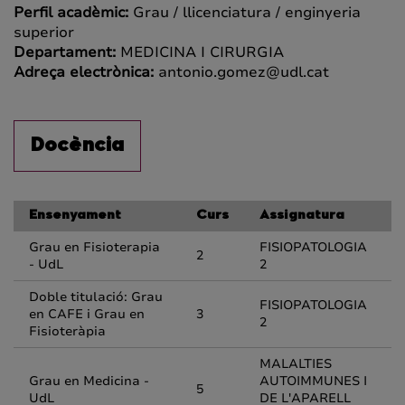
Perfil acadèmic:
Grau / llicenciatura / enginyeria
superior
Departament:
MEDICINA I CIRURGIA
Adreça electrònica:
antonio.gomez@udl.cat
Docència
Ensenyament
Curs
Assignatura
Grau en Fisioterapia
FISIOPATOLOGIA
2
- UdL
2
Doble titulació: Grau
FISIOPATOLOGIA
en CAFE i Grau en
3
2
Fisioteràpia
MALALTIES
Grau en Medicina -
AUTOIMMUNES I
5
UdL
DE L'APARELL