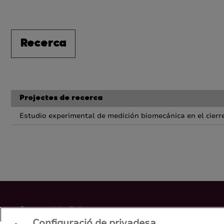
Recerca
Projectes de recerca
Estudio experimental de medición biomecánica en el cierr
Grau en Medicina
Configuració de privadesa