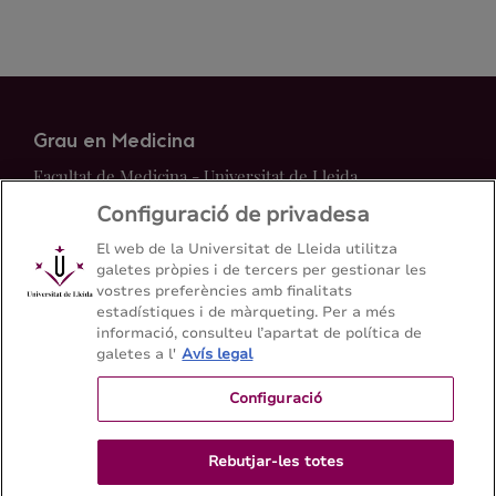
Grau en Medicina
Facultat de Medicina - Universitat de Lleida
Configuració de privadesa
Mapa del web
Contacte
El web de la Universitat de Lleida utilitza
galetes pròpies i de tercers per gestionar les
vostres preferències amb finalitats
973 70 24 00
estadístiques i de màrqueting. Per a més
informació, consulteu l’apartat de política de
galetes a l'
Avís legal
Configuració
Rebutjar-les totes