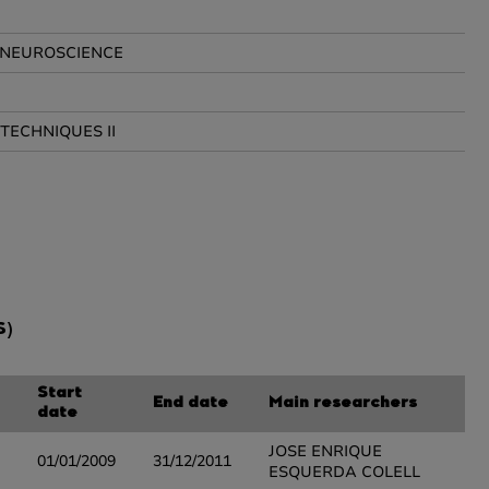
NEUROSCIENCE
TECHNIQUES II
S)
Start
End date
Main researchers
date
JOSE ENRIQUE
01/01/2009
31/12/2011
ESQUERDA COLELL