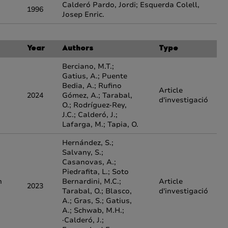
Calderó Pardo, Jordi; Esquerda Colell,
1996
Josep Enric.
Year
Authors
Type
Berciano, M.T.;
Gatius, A.; Puente
Bedia, A.; Rufino
Article
2024
Gómez, A.; Tarabal,
d'investigació
O.; Rodríguez-Rey,
J.C.; Calderó, J.;
Lafarga, M.; Tapia, O.
Hernández, S.;
Salvany, S.;
Casanovas, A.;
Piedrafita, L.; Soto
n
Bernardini, M.C.;
Article
2023
Tarabal, O.; Blasco,
d'investigació
A.; Gras, S.; Gatius,
A.; Schwab, M.H.;
·Calderó, J.;