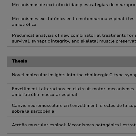
Mecanismos de excitotoxicidad y estrategias de neuropro
Mecanismes excitotònics en la motoneurona espinal i les s
amiotròfica
Preclinical analysis of new combinatorial treatments for
survival, synaptic integrity, and skeletal muscle preserva
Thesis
Novel molecular insights into the cholinergic C-type syn
Envelliment i alteracions en el circuit motor: mecanismes
amb l'atròfia muscular espinal.
Canvis neuromusculars en l'envelliment: efectes de la sup
sobre la sarcopènia.
Atròfia muscular espinal: Mecanismes patogènics i estrat