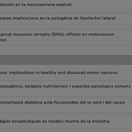
tección en la motoneurona espinal
eves implicacions en la patogènia de l'escleròsi lateral
 spinal muscular atrophy (SMA): effects on motoneuron
tion
apse: implications in healthy and diseased motor neurons.
 patogènics, teràpies nutricionals i aspectes patològics comuns
lementació dietètica amb flavonoides del te verd i del cacau
ègies terapèutiques en models murins de la malaltia