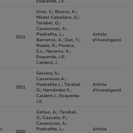
Esquerda, J.E.
Gras, S.; Blasco, A.;
Mòdol Caballero, G.;
Tarabal, O.;
Casanovas, A.;
Piedrafita, L.;
Article
2021
Barranco, A.; Das, T.;
d'investigació
Rueda, R.; Pereira,
S.L.; Navarro, X.;
Esquerda, J.E.;
Calderó, J.
Salvany S.;
Casanovas A.;
Piedrafita L.; Tarabal
Article
2021
O.; Hernández S.;
d'investigació
Calderó J.; Esquerda
J.E.
Gatius, A.; Tarabal,
O.; Cayuela, P.;
Casanovas, A.;
ic
Piedrafita, L.;
Article
2020