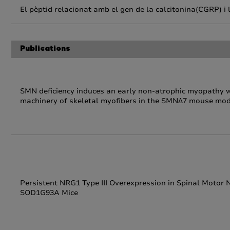
El pèptid relacionat amb el gen de la calcitonina(CGRP) i
Publications
SMN deficiency induces an early non-atrophic myopathy wit
machinery of skeletal myofibers in the SMNΔ7 mouse mod
Persistent NRG1 Type III Overexpression in Spinal Motor
SOD1G93A Mice